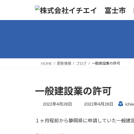
コ
ナ
ン
ビ
テ
ゲ
ン
ー
ツ
シ
へ
ョ
ス
ン
キ
に
ッ
移
HOME
更新情報
ブログ
一般建設業の許可
プ
動
一般建設業の許可
最
2022年4月28日
2022年4月28日
ichie
終
更
１ヶ月程前から静岡県に申請していた一般建
新
日
時